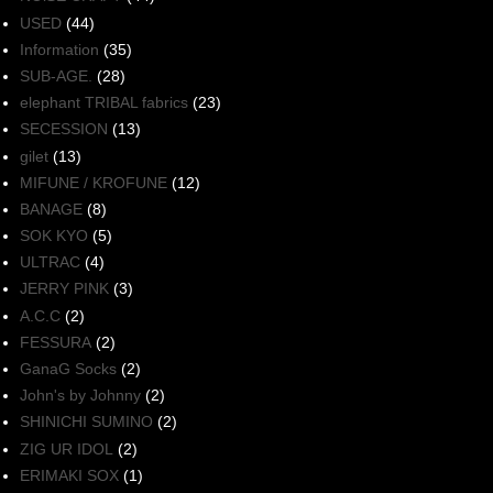
USED
(44)
Information
(35)
SUB-AGE.
(28)
elephant TRIBAL fabrics
(23)
SECESSION
(13)
gilet
(13)
MIFUNE / KROFUNE
(12)
BANAGE
(8)
SOK KYO
(5)
ULTRAC
(4)
JERRY PINK
(3)
A.C.C
(2)
FESSURA
(2)
GanaG Socks
(2)
John's by Johnny
(2)
SHINICHI SUMINO
(2)
ZIG UR IDOL
(2)
ERIMAKI SOX
(1)