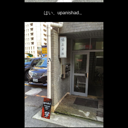
はい、upanishad.。