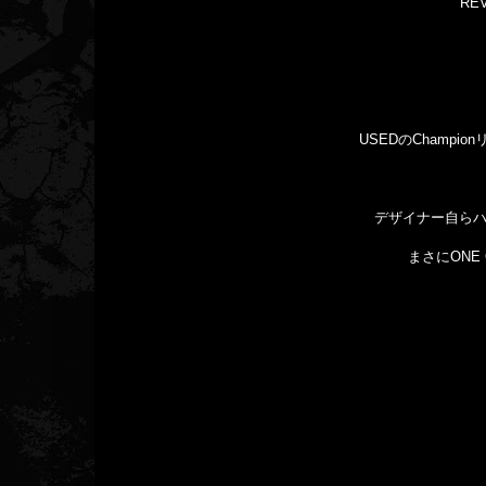
"RE
USEDのChamp
デザイナー自ら
まさにONE