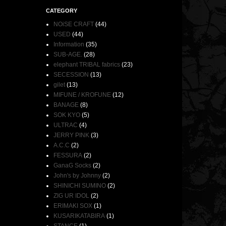
CATEGORY
NOiSE CRAFT
(44)
USED
(44)
Information
(35)
SUB-AGE.
(28)
elephant TRIBAL fabrics
(23)
SECESSION
(13)
gilet
(13)
MIFUNE / KROFUNE
(12)
BANAGE
(8)
SOK KYO
(5)
ULTRAC
(4)
JERRY PINK
(3)
A.C.C
(2)
FESSURA
(2)
GanaG Socks
(2)
John's by Johnny
(2)
SHINICHI SUMINO
(2)
ZIG UR IDOL
(2)
ERIMAKI SOX
(1)
KUSARIKATABIRA
(1)