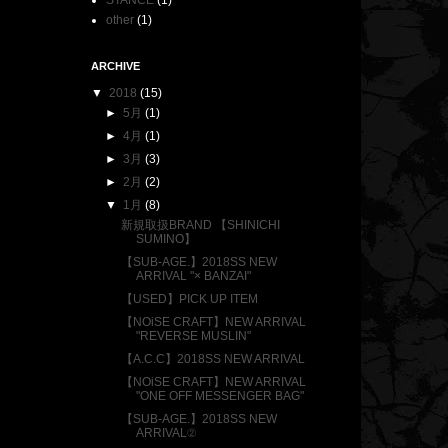
STANCE
(1)
other
(1)
ARCHIVE
▼
2018
(15)
►
5月
(1)
►
4月
(1)
►
3月
(3)
►
2月
(2)
▼
1月
(8)
新規取扱BRAND 【SHINICHI
SUMINO】
【SUB-AGE.】2018SS NEW
ARRIVAL "× BANZAI"
【USED】PICK UP ITEM
【NOiSE CRAFT】NEW ARRIVAL
"REVERSE MUSLIN"
【A.C.C】2018SS NEW ARRIVAL
【NOiSE CRAFT】NEW ARRIVAL
"ONE OFF MESSENGER BAG"
【SUB-AGE.】2018SS NEW
ARRIVAL②