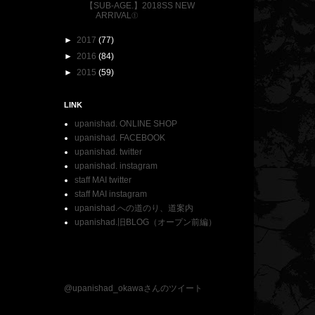
【SUB-AGE.】2018SS NEW
ARRIVAL①
►
2017
(77)
►
2016
(84)
►
2015
(59)
LINK
upanishad. ONLINE SHOP
upanishad. FACEBOOK
upanishad. twitter
upanishad. instagram
staff MAI twitter
staff MAI instagram
upanishad.への道のり、道案内
upanishad.旧BLOG（オープン前編）
@upanishad_okawaさんのツイート