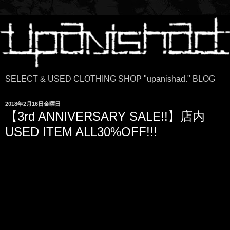
SELECT & USED CLOTHING SHOP "upanishad." BLOG
2018年2月16日金曜日
【3rd ANNIVERSARY SALE!!】店内
USED ITEM ALL30%OFF!!!