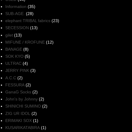
Information
(35)
SUB-AGE.
(28)
elephant TRIBAL fabrics
(23)
SECESSION
(13)
gilet
(13)
MIFUNE / KROFUNE
(12)
BANAGE
(8)
SOK KYO
(5)
ULTRAC
(4)
JERRY PINK
(3)
A.C.C
(2)
FESSURA
(2)
GanaG Socks
(2)
John's by Johnny
(2)
SHINICHI SUMINO
(2)
ZIG UR IDOL
(2)
ERIMAKI SOX
(1)
KUSARIKATABIRA
(1)