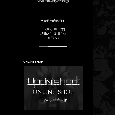
MAIL:info@upanishad.jp
----------------------------
▼10月の店休日▼
3
日(木)、10
日(木)
17
日(木)、
24
日(木)
31
日(木)
----------------------------
ONLINE SHOP