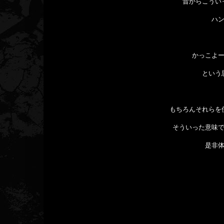
昔からこうい
ハ
かっこよ
という
もちろんそれらを
そういった意味
是非