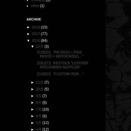
STANCE
(1)
other
(1)
ARCHIVE
►
2018
(15)
►
2017
(77)
▼
2016
(84)
▼
12月
(3)
【USED】 "PICASSO × PINK
FROYD × MOTOCROSS…"
【GILET】 RESTOCK "LEATHER
PATCHWORK MUFFLER"
【USED】 "CUSTOM ITEM…"
►
11月
(7)
►
10月
(5)
►
9月
(7)
►
8月
(5)
►
7月
(10)
►
6月
(3)
►
5月
(12)
►
4月
(12)