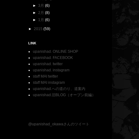
►
3月
(6)
►
2月
(8)
►
1月
(6)
►
2015
(59)
LINK
upanishad. ONLINE SHOP
upanishad. FACEBOOK
upanishad. twitter
upanishad. instagram
staff MAI twitter
staff MAI instagram
upanishad.への道のり、道案内
upanishad.旧BLOG（オープン前編）
@upanishad_okawaさんのツイート