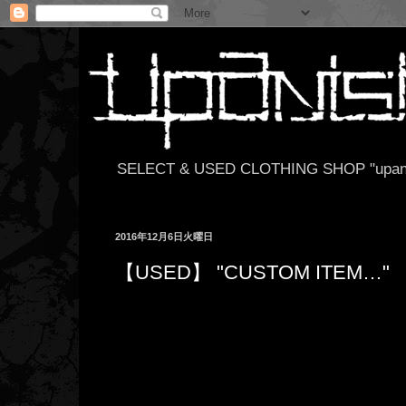
SELECT & USED CLOTHING SHOP "upan
2016年12月6日火曜日
【USED】 "CUSTOM ITEM…"