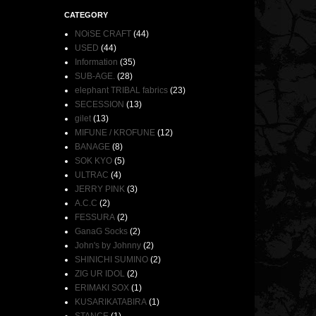
CATEGORY
NOiSE CRAFT
(44)
USED
(44)
Information
(35)
SUB-AGE.
(28)
elephant TRIBAL fabrics
(23)
SECESSION
(13)
gilet
(13)
MIFUNE / KROFUNE
(12)
BANAGE
(8)
SOK KYO
(5)
ULTRAC
(4)
JERRY PINK
(3)
A.C.C
(2)
FESSURA
(2)
GanaG Socks
(2)
John's by Johnny
(2)
SHINICHI SUMINO
(2)
ZIG UR IDOL
(2)
ERIMAKI SOX
(1)
KUSARIKATABIRA
(1)